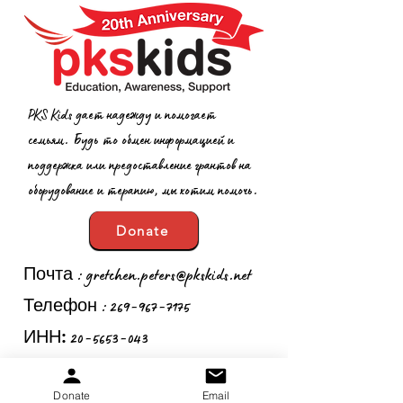
PKS Kids дает надежду и помогает
семьям. Будь то обмен информацией и
поддержка или предоставление грантов на
оборудование и терапию, мы хотим помочь.
Donate
:
gretchen.peters@pkskids.net
Почта
:
269-967-7175
Телефон
20-5653-043
ИНН:
Donate
Email